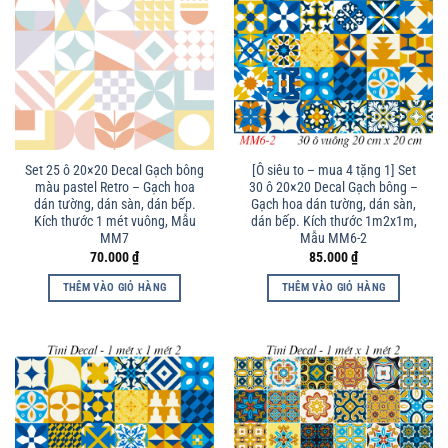
Set 25 ô 20×20 Decal Gạch bông
[Ô siêu to – mua 4 tặng 1] Set
màu pastel Retro – Gạch hoa
30 ô 20×20 Decal Gạch bông –
dán tường, dán sàn, dán bếp.
Gạch hoa dán tường, dán sàn,
Kích thước 1 mét vuông, Mẫu
dán bếp. Kích thước 1m2x1m,
MM7
Mẫu MM6-2
70.000
₫
85.000
₫
THÊM VÀO GIỎ HÀNG
THÊM VÀO GIỎ HÀNG