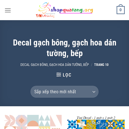
Chuyển
0
đến
nội
dung
Decal gạch bông, gạch hoa dán
tường, bếp
DECAL GẠCH BÔNG, GẠCH HOA DÁN TƯỜNG, BẾP
/
TRANG 10
LỌC