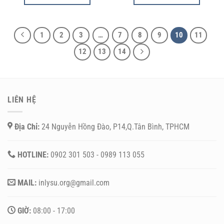
1
2
3
…
7
8
9
10
11
12
13
14
LIÊN HỆ
Địa Chỉ:
24 Nguyễn Hồng Đào, P14,Q.Tân Bình, TPHCM
HOTLINE:
0902 301 503 - 0989 113 055
MAIL:
inlysu.org@gmail.com
GIỜ:
08:00 - 17:00