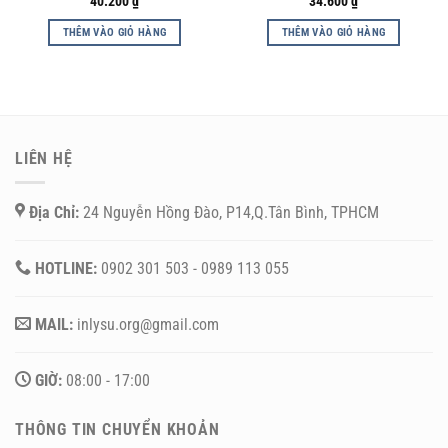
40.200
₫
34.600
₫
THÊM VÀO GIỎ HÀNG
THÊM VÀO GIỎ HÀNG
LIÊN HỆ
Địa Chỉ:
24 Nguyễn Hồng Đào, P14,Q.Tân Bình, TPHCM
HOTLINE:
0902 301 503 - 0989 113 055
MAIL:
inlysu.org@gmail.com
GIỜ:
08:00 - 17:00
THÔNG TIN CHUYỂN KHOẢN