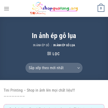
Chuyển
0
đến
nội
dung
In ảnh ép gỗ lụa
IN ẢNH ÉP GỖ
/
IN ẢNH ÉP GỖ LỤA
LỌC
Tini Printing – Shop in ảnh lên mọi chất liệu!!!
————————