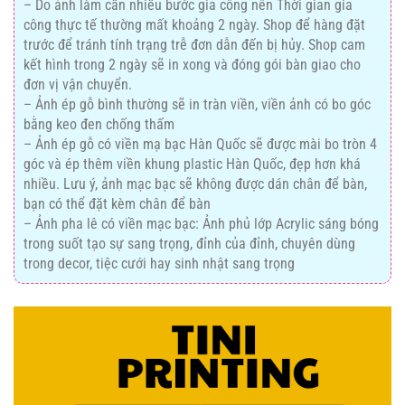
– Do ảnh làm cần nhiều bước gia công nên Thời gian gia
công thực tế thường mất khoảng 2 ngày. Shop để hàng đặt
trước để tránh tính trạng trễ đơn dẫn đến bị hủy. Shop cam
kết hình trong 2 ngày sẽ in xong và đóng gói bàn giao cho
đơn vị vận chuyển.
– Ảnh ép gỗ bình thường sẽ in tràn viền, viền ảnh có bo góc
bằng keo đen chống thấm
– Ảnh ép gỗ có viền mạ bạc Hàn Quốc sẽ được mài bo tròn 4
góc và ép thêm viền khung plastic Hàn Quốc, đẹp hơn khá
nhiều. Lưu ý, ảnh mạc bạc sẽ không được dán chân để bàn,
bạn có thể đặt kèm chân để bàn
– Ảnh pha lê có viền mạc bạc: Ảnh phủ lớp Acrylic sáng bóng
trong suốt tạo sự sang trọng, đỉnh của đỉnh, chuyên dùng
trong decor, tiệc cưới hay sinh nhật sang trọng