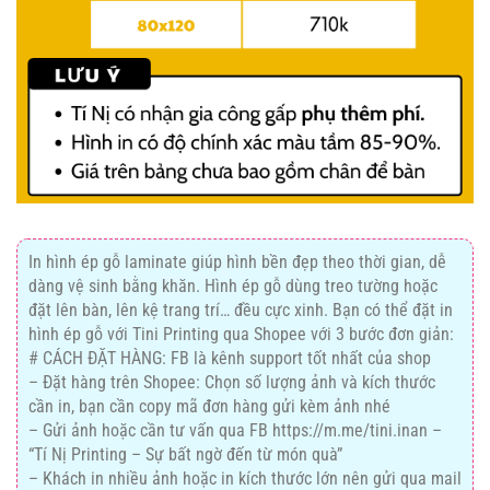
In hình ép gỗ laminate giúp hình bền đẹp theo thời gian, dễ
dàng vệ sinh bằng khăn. Hình ép gỗ dùng treo tường hoặc
đặt lên bàn, lên kệ trang trí… đều cực xinh. Bạn có thể đặt in
hình ép gỗ với Tini Printing qua Shopee với 3 bước đơn giản:
# CÁCH ĐẶT HÀNG: FB là kênh support tốt nhất của shop
– Đặt hàng trên Shopee: Chọn số lượng ảnh và kích thước
cần in, bạn cần copy mã đơn hàng gửi kèm ảnh nhé
– Gửi ảnh hoặc cần tư vấn qua FB https://m.me/tini.inan –
“Tí Nị Printing – Sự bất ngờ đến từ món quà”
– Khách in nhiều ảnh hoặc in kích thước lớn nên gửi qua mail