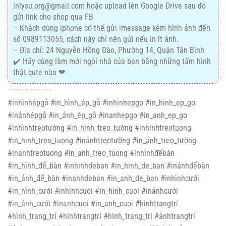
inlysu.org@gmail.com hoặc upload lên Google Drive sau đó
gửi link cho shop qua FB
– Khách dùng iphone có thể gửi imessage kèm hình ảnh đến
số 0989113055, cách này chỉ nên gửi nếu in ít ảnh.
– Địa chỉ: 24 Nguyễn Hồng Đào, Phường 14, Quận Tân Bình
✔️ Hãy cùng làm mới ngôi nhà của bạn bằng những tấm hình
thật cute nào ❤
————————
#inhìnhépgỗ #in_hình_ép_gỗ #inhinhepgo #in_hinh_ep_go
#inảnhépgỗ #in_ảnh_ép_gỗ #inanhepgo #in_anh_ep_go
#inhìnhtreotường #in_hình_treo_tường #inhinhtreotuong
#in_hinh_treo_tuong #inảnhtreotường #in_ảnh_treo_tường
#inanhtreotuong #in_anh_treo_tuong #inhìnhđểbàn
#in_hình_để_bàn #inhinhdeban #in_hinh_de_ban #inảnhđểbàn
#in_ảnh_để_bàn #inanhdeban #in_anh_de_ban #inhìnhcưới
#in_hình_cưới #inhinhcuoi #in_hinh_cuoi #inảnhcưới
#in_ảnh_cưới #inanhcuoi #in_anh_cuoi #hìnhtrangtrí
#hình_trang_trí #hinhtrangtri #hinh_trang_tri #ảnhtrangtrí