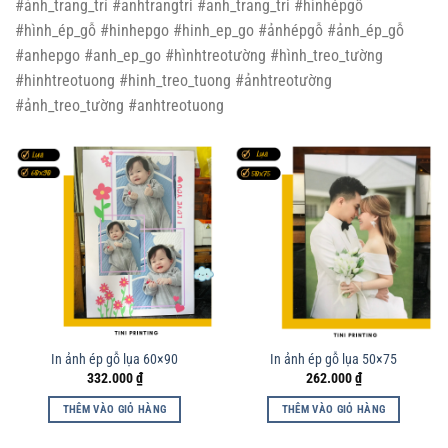
#ảnh_trang_trí #anhtrangtri #anh_trang_tri #hìnhépgỗ
#hình_ép_gỗ #hinhepgo #hinh_ep_go #ảnhépgỗ #ảnh_ép_gỗ
#anhepgo #anh_ep_go #hìnhtreotường #hình_treo_tường
#hinhtreotuong #hinh_treo_tuong #ảnhtreotường
#ảnh_treo_tường #anhtreotuong
In ảnh ép gỗ lụa 60×90
In ảnh ép gỗ lụa 50×75
332.000
₫
262.000
₫
THÊM VÀO GIỎ HÀNG
THÊM VÀO GIỎ HÀNG