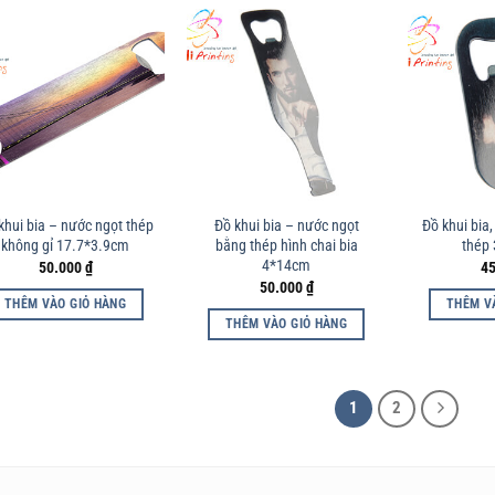
sản
phẩm
khui bia – nước ngọt thép
Đồ khui bia – nước ngọt
Đồ khui bia
không gỉ 17.7*3.9cm
bằng thép hình chai bia
thép 
4*14cm
50.000
₫
4
50.000
₫
THÊM VÀO GIỎ HÀNG
THÊM V
THÊM VÀO GIỎ HÀNG
1
2