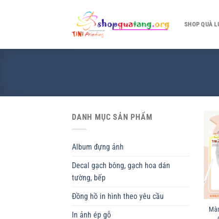
Chuyển
đến
SHOP QUÀ L
nội
dung
DANH MỤC SẢN PHẨM
Album đựng ảnh
Decal gạch bông, gạch hoa dán
tường, bếp
Đồng hồ in hình theo yêu cầu
Màn
In ảnh ép gỗ