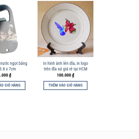
, nước ngọt bằng
In hình ảnh lên dĩa, in logo
3.8 x 7cm
trên đĩa sứ giá rẻ tại HCM
5.000
₫
100.000
₫
ÀO GIỎ HÀNG
THÊM VÀO GIỎ HÀNG