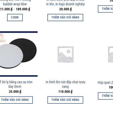
5
bubble wrap bbw
in tên, in logo doanh nghiệp
Khoảng
11.000
₫
–
189.000
₫
20.000
₫
THÊM V
giá:
từ
CHỌN
THÊM VÀO GIỎ HÀNG
11.000 ₫
đến
Sản
189.000 ₫
phẩm
này
có
nhiều
biến
thể.
Các
tùy
chọn
có
ế lót ly bằng cao su tròn
In hình lên nút đậy chai rượu
Hộp quẹt Z
dày 5mm
vang
10
thể
25.000
₫
110.000
₫
được
THÊM V
chọn
THÊM VÀO GIỎ HÀNG
THÊM VÀO GIỎ HÀNG
trên
trang