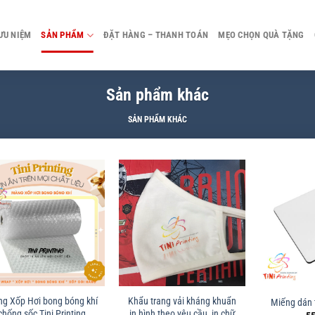
ƯU NIỆM
SẢN PHẨM
ĐẶT HÀNG – THANH TOÁN
MẸO CHỌN QUÀ TẶNG
Sản phẩm khác
SẢN PHẨM KHÁC
g Xốp Hơi bong bóng khí
Khẩu trang vải kháng khuẩn
Miếng dán 
chống sốc Tini Printing
in hình theo yêu cầu, in chữ