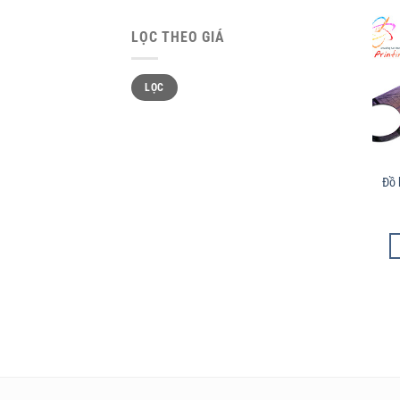
LỌC THEO GIÁ
Giá
Giá
LỌC
tối
tối
thiểu
đa
Đồ 