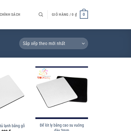
0
CHÍNH SÁCH
GIỎ HÀNG /
0
₫
Đế lót ly bằng cao su vuông
tủ lạnh bằng gỗ
dày 3mm