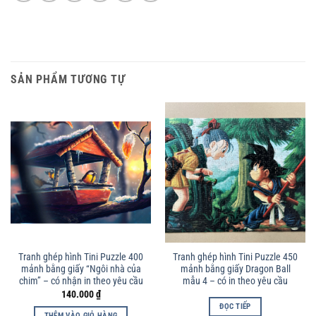
SẢN PHẨM TƯƠNG TỰ
Tranh ghép hình Tini Puzzle 400
Tranh ghép hình Tini Puzzle 450
mảnh bằng giấy “Ngôi nhà của
mảnh bằng giấy Dragon Ball
chim” – có nhận in theo yêu cầu
mẫu 4 – có in theo yêu cầu
140.000
₫
ĐỌC TIẾP
THÊM VÀO GIỎ HÀNG